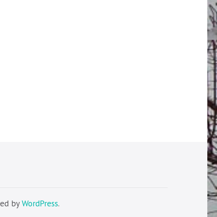
red by
WordPress
.