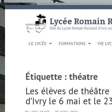
Aller
au
Lycée Romain R
contenu
Site du Lycée Romain Rolland d’Ivry-s
(Pressez
Entrée)
LE LYCÉE
FORMATIONS
VIE LY
Étiquette :
théatre
Les élèves de théâtre
d’Ivry le 6 mai et le 2