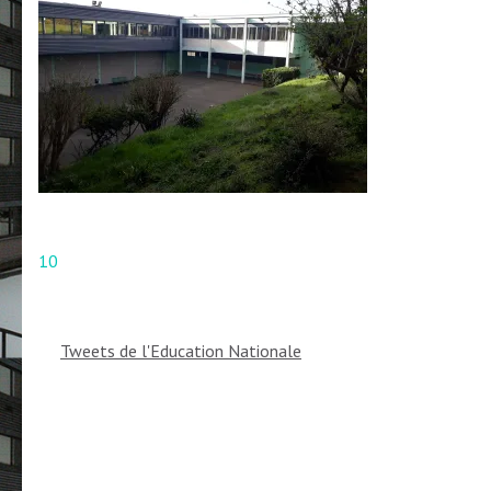
Navigation
10
de
l’article
Tweets de l'Education Nationale