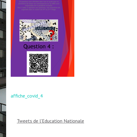
Navigation
affiche_covid_4
de
l’article
Tweets de l'Education Nationale