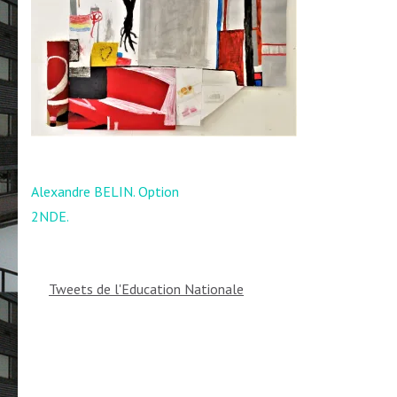
Navigation
Alexandre BELIN. Option
de
2NDE.
l’article
Tweets de l'Education Nationale