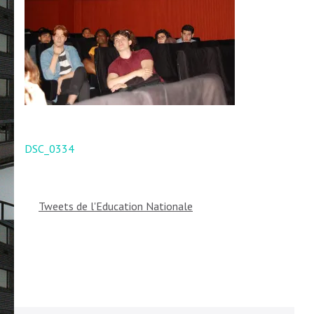
Navigation
DSC_0334
de
l’article
Tweets de l'Education Nationale