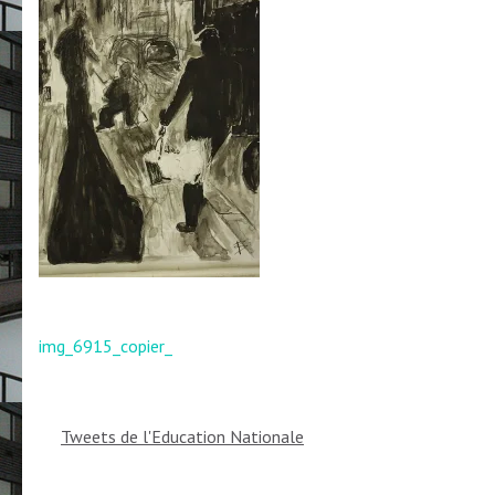
Navigation
img_6915_copier_
de
l’article
Tweets de l'Education Nationale