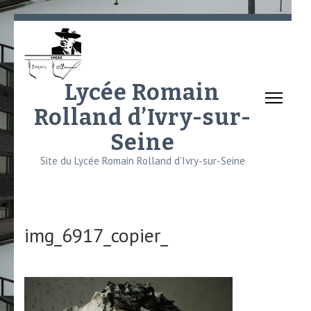
Aller
au
contenu
(Pressez
Lycée Romain
Entrée)
Rolland d’Ivry-sur-
Seine
Site du Lycée Romain Rolland d’Ivry-sur-Seine
img_6917_copier_