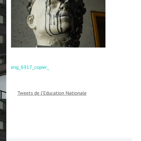
Navigation
img_6917_copier_
de
l’article
Tweets de l'Education Nationale