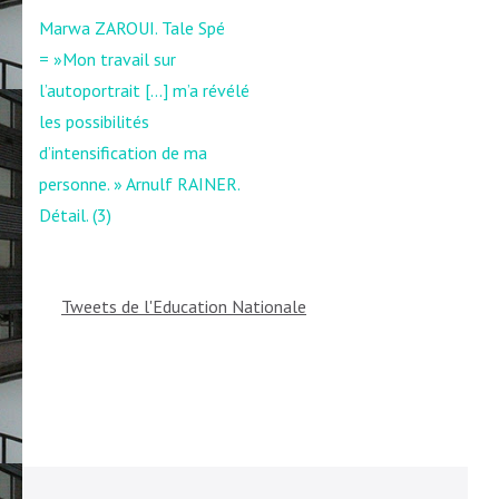
Navigation
Marwa ZAROUI. Tale Spé
de
= »Mon travail sur
l’article
l’autoportrait […] m’a révélé
les possibilités
d’intensification de ma
personne. » Arnulf RAINER.
Détail. (3)
Tweets de l'Education Nationale