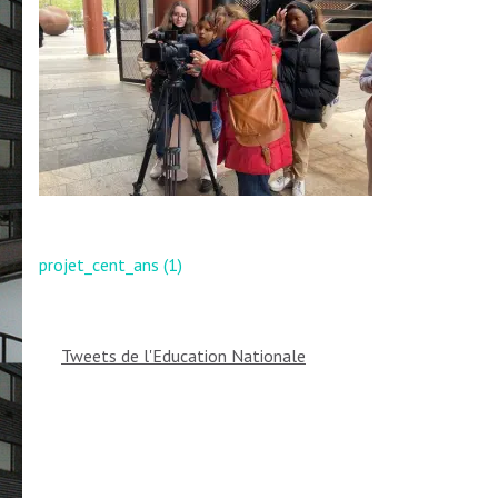
Navigation
projet_cent_ans (1)
de
l’article
Tweets de l'Education Nationale