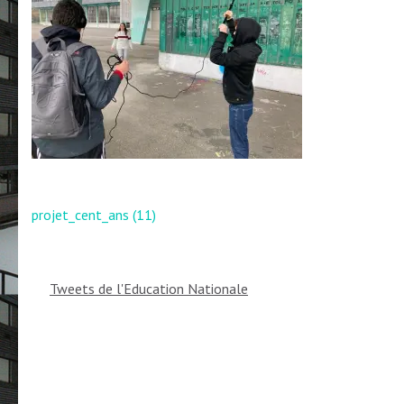
Navigation
projet_cent_ans (11)
de
l’article
Tweets de l'Education Nationale