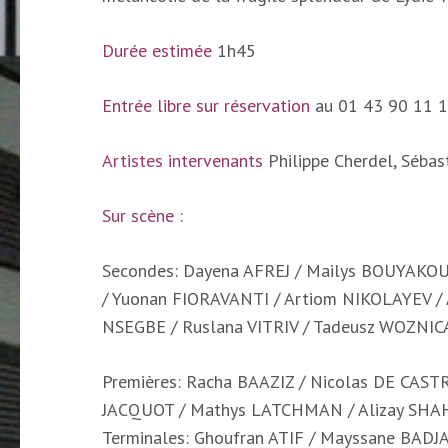
Durée estimée
1h45
Entrée libre sur réservation
au 01 43 90 11 
Artistes intervenants
Philippe Cherdel, Sébast
Sur scène :
Secondes: Dayena AFREJ / Mailys BOUYAKOU
/ Yuonan FIORAVANTI / Artiom NIKOLAYEV /
NSEGBE / Ruslana VITRIV / Tadeusz WOZNICA
Premières: Racha BAAZIZ / Nicolas DE CAS
JACQUOT / Mathys LATCHMAN / Alizay SHA
Terminales: Ghoufran ATIF / Mayssane BADJ