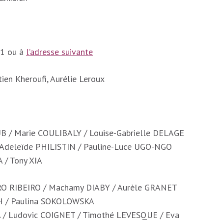
11 ou à
l’adresse suivante
ien Kheroufi, Aurélie Leroux
B / Marie COULIBALY / Louise-Gabrielle DELAGE
 Adeleïde PHILISTIN / Pauline-Luce UGO-NGO
 / Tony XIA
TRO RIBEIRO / Machamy DIABY / Aurèle GRANET
H / Paulina SOKOLOWSKA
A / Ludovic COIGNET / Timothé LEVESQUE / Eva