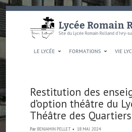
Aller
au
Lycée Romain R
contenu
Site du Lycée Romain Rolland d’Ivry-s
(Pressez
Entrée)
LE LYCÉE
FORMATIONS
VIE LY
Restitution des ensei
d’option théâtre du Ly
Théâtre des Quartiers 
Par
BENJAMIN PELLET
18 MAI 2024